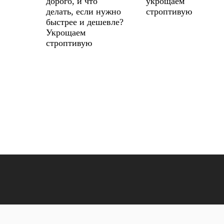
дорого, и что
укрощаем
делать, если нужно
строптивую
быстрее и дешевле?
Укрощаем
строптивую