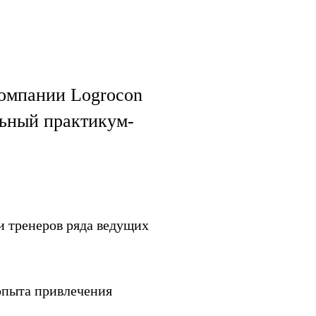
компании Logrocon
льный практикум-
и тренеров ряда ведущих
 опыта привлечения