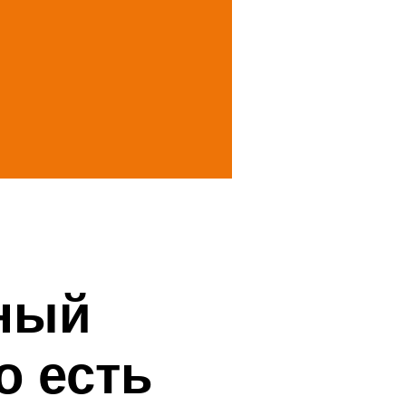
ьный
о есть