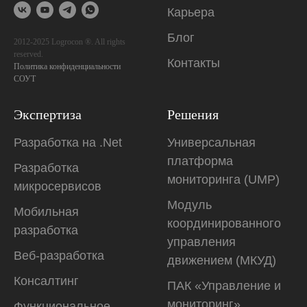
Карьера
Блог
2012-2025 Logrocon ®. All rights
reserved.
Контакты
Политика конфиденциальности
СОУТ
Экспертиза
Решения
Разработка на .Net
Универсальная
платформа
Разработка
мониторинга (UMP)
микросервисов
Модуль
Мобильная
координированного
разработка
управления
Веб-разработка
движением (МКУД)
Консалтинг
ПАК «Управление и
мониторинг»
Функциональное